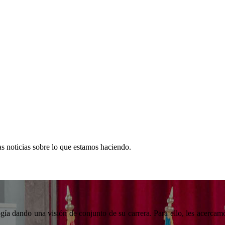
s noticias sobre lo que estamos haciendo.
gía dando una visión de conjunto de su carrera. Para ello, les acercamo