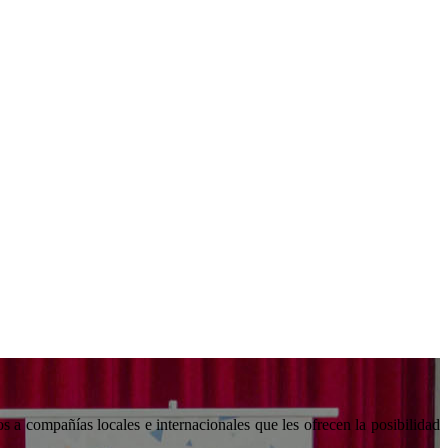
s a compañías locales e internacionales que les ofrecen la posibilidad